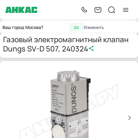
Запчасти
Газовые э/м
Газовый электромагнитный клапан
Главная
Ваш город Москва?
Изменить
Да
для горелок
клапаны
Dungs SV-D 507, 240324
Газовый электромагнитный клапан
Dungs SV-D 507, 240324