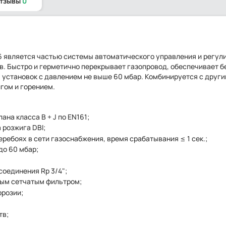
отзывы
0
6 является частью системы автоматического управления и регул
в. Быстро и герметично перекрывает газопровод, обеспечивает 
 установок с давлением не выше 60 мбар. Комбинируется с друг
гом и горением.
ана класса В + J по EN161;
 розжига DBI;
ребоях в сети газоснабжения, время срабатывания ≤ 1 сек.;
до 60 мбар;
оединения Rp 3/4";
мым сетчатым фильтром;
ррозии;
тв;