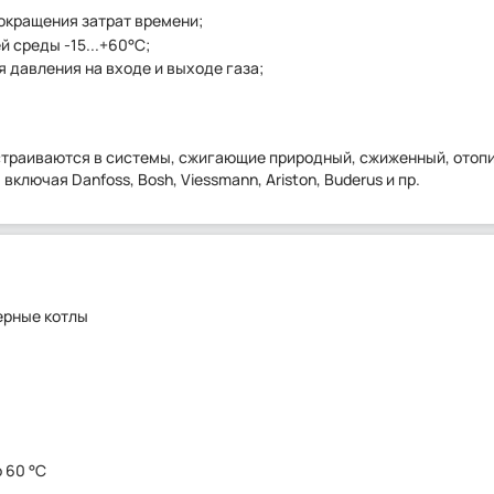
сокращения затрат времени;
 среды -15...+60°C;
 давления на входе и выходе газа;
страиваются в системы, сжигающие природный, сжиженный, отоп
лючая Dаnfoss, Bоsh, Viessmann, Ariston, Buderus и пр.
ерные котлы
о 60 °C