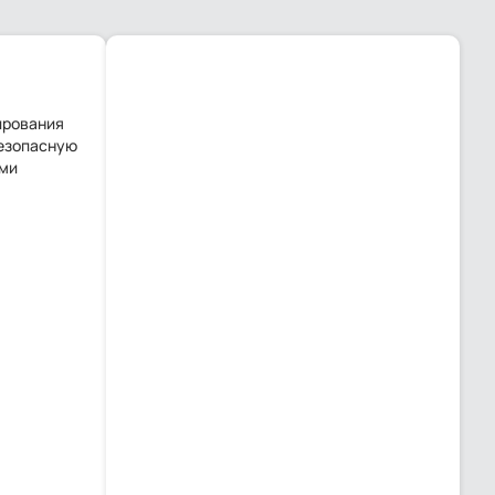
ирования
безопасную
ими