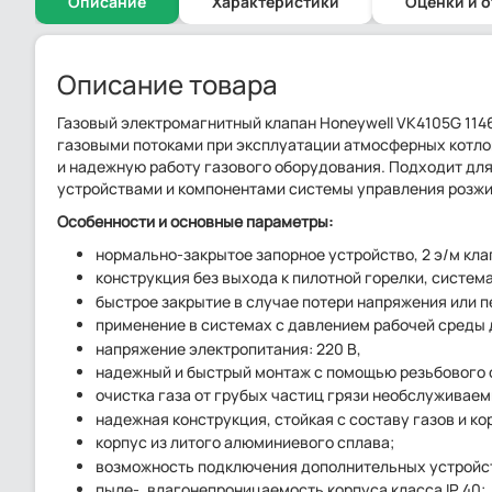
Описание
Характеристики
Оценки и 
Описание товара
Газовый электромагнитный клапан Honeywell VK4105G 114
газовыми потоками при эксплуатации атмосферных котло
и надежную работу газового оборудования. Подходит для
устройствами и компонентами системы управления розжи
Особенности и основные параметры:
нормально-закрытое запорное устройство, 2 э/м клап
конструкция без выхода к пилотной горелки, система
быстрое закрытие в случае потери напряжения или пе
применение в системах с давлением рабочей среды 
напряжение электропитания: 220 В,
надежный и быстрый монтаж с помощью резьбового с
очистка газа от грубых частиц грязи необслуживае
надежная конструкция, стойкая с составу газов и ко
корпус из литого алюминиевого сплава;
возможность подключения дополнительных устройс
пыле-, влагонепроницаемость корпуса класса IP 40;