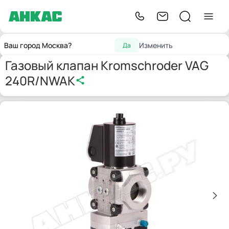
Запчасти для
Газовые э/м
Газовый клапан Kromschroder
Главная
Ваш город Москва?
Изменить
Да
горелок
клапаны
VAG 240R/NWAK
Газовый клапан Kromschroder VAG
240R/NWAK