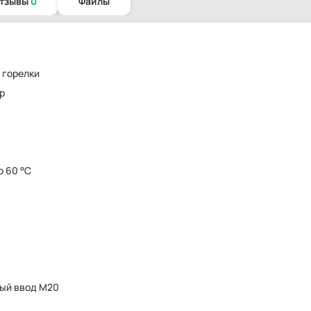
отзывы
0
Файлы
 горелки
р
о 60 °C
ый ввод M20