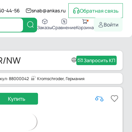
Обратная связь
550-44-56
snab@ankas.ru
Войти
Заказы
Сравнение
Корзина
0R/NW
Запросить КП
кул: 88000042
Kromschroder
, Германия
Купить