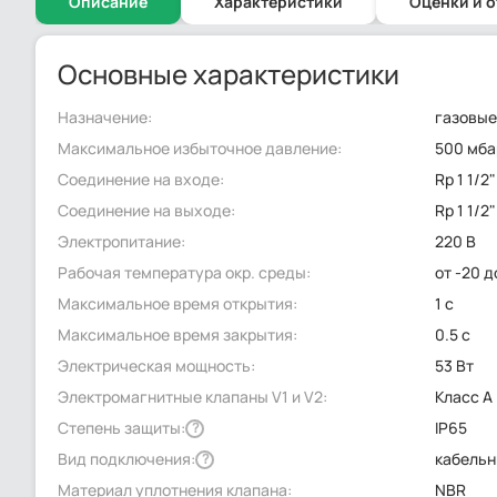
Описание
Характеристики
Оценки и 
Основные характеристики
Назначение:
газовые
Максимальное избыточное давление:
500 мба
Соединение на входе:
Rp 1 1/2"
Соединение на выходе:
Rp 1 1/2"
Электропитание:
220 В
Рабочая температура окр. среды:
от -20 д
Максимальное время открытия:
1 с
Максимальное время закрытия:
0.5 с
Электрическая мощность:
53 Вт
Электромагнитные клапаны V1 и V2:
Класс А
Степень защиты:
IP65
?
Вид подключения:
кабельн
?
Материал уплотнения клапана:
NBR