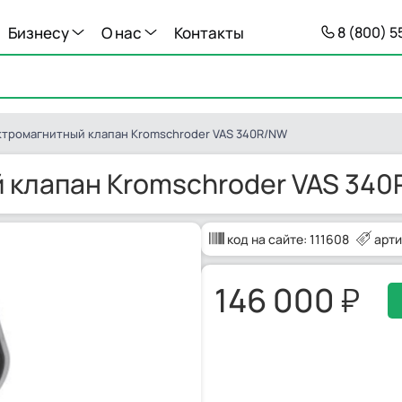
Бизнесу
О нас
Контакты
8 (800) 
ктромагнитный клапан Kromschroder VAS 340R/NW
 клапан Kromschroder VAS 34
код на сайте:
111608
арти
146 000