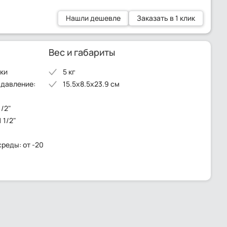
Нашли дешевле
Заказать в 1 клик
Вес и габариты
лки
5 кг
 давление:
15.5x8.5x23.9 см
1/2"
 1/2"
среды: от -20