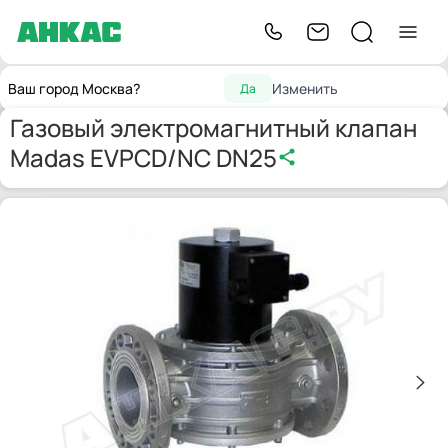
Запчасти
Газовые э/м
Газовый электромагнитный клапан
Главная
Ваш город Москва?
Изменить
Да
для горелок
клапаны
Madas EVPCD/NC DN25
Газовый электромагнитный клапан
Madas EVPCD/NC DN25