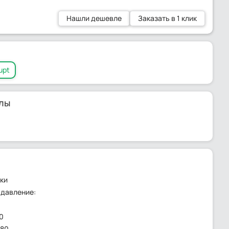
Нашли дешевле
Заказать в 1 клик
upt
лы
лки
 давление:
0
 80