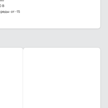
0 В
реды: от -15