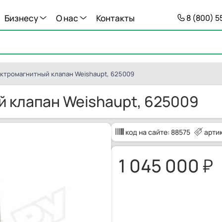
Бизнесу
О нас
Контакты
8 (800) 
ктромагнитный клапан Weishaupt, 625009
 клапан Weishaupt, 625009
код на сайте:
88575
арти
1 045 000