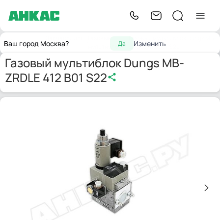
Запчасти для
Газовые
Газовый мультиблок Dungs MB-
Главная
Ваш город Москва?
Изменить
Да
горелок
мультиблоки
ZRDLE 412 B01 S22
Газовый мультиблок Dungs MB-
ZRDLE 412 B01 S22