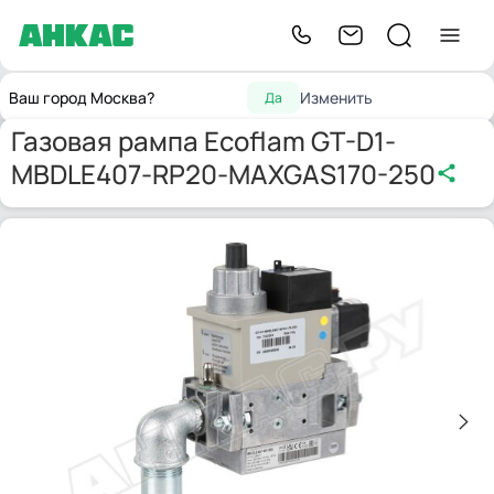
Газовые
Газовая рампа Ecoflam GT-D1-MBDLE407-RP20-
Главная
Ваш город Москва?
Изменить
Да
рампы
MAXGAS170-250
Газовая рампа Ecoflam GT-D1-
MBDLE407-RP20-MAXGAS170-250