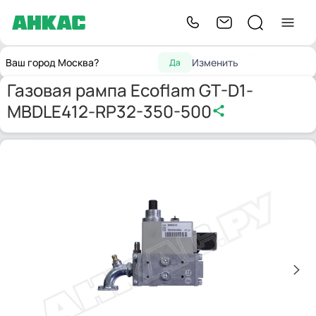
Газовые
Газовая рампа Ecoflam GT-D1-MBDLE412-RP32-
Главная
Ваш город Москва?
Изменить
Да
рампы
350-500
Газовая рампа Ecoflam GT-D1-
MBDLE412-RP32-350-500