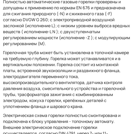
Полностью автоматические газовые горелки проверены и
допущены к применению по нормам EN 676 и предназначена
для сжигания природного (-N) и cжиженного газа (-F)
согласно DVGW G 260; с электроприводной воздушной
заслонкой (исполнение L); с низким уровнем выброса вредных
веществ ( исполнение-L N ); с двухступенчатым
регулированием мощности (исполнение -Z ); с модулирующим
регулированием (М).
Горелочная труба может быть установлена в топочной камере
на требуемую глубину. Горелка может устанавливатся и в
вертикальном положении. Горелка состоит из монтажной
платы, встроенной звукоизоляции и раздвижного фланца,
электродвигателя переменного тока,
высокопроизводительного вентилятора, датчика контроля
давления воздуха, смесительного устройства и горелочной
трубы, трасформатора зажигания с комбинированным
электродом, кожуха горелки, крепёжных деталей с
уплотнением фланца и шарового крана.
Электрическая схема горелки полностью смонтирована и
подключена к блоку управления - топочному автомату.
Внешнее электрическое подключение горелки
осуществляется, согласно DIN 4791, через 7- или 11-