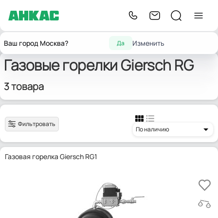
Главная
Горелки для котлов отопления
Giersch RG
Ваш город Москва?
Изменить
Да
Газовые горелки Giersch RG
3 товара
Фильтровать
По наличию
Газовая горелка Giersch RG1