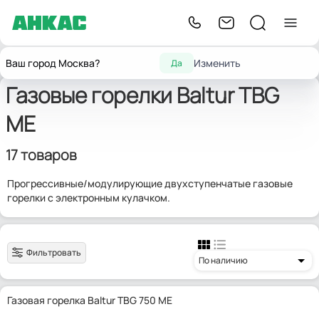
Главная
Горелки для котлов отопления
Baltur TBG ME
Ваш город Москва?
Изменить
Да
Газовые горелки Baltur TBG
ME
17 товаров
Прогрессивные/модулирующие двухступенчатые газовые
горелки с электронным кулачком.
Фильтровать
По наличию
Газовая горелка Baltur TBG 750 ME