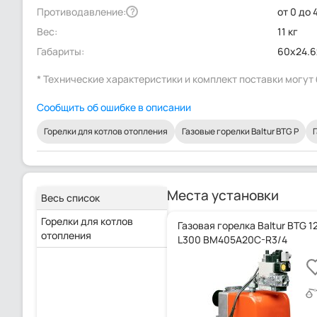
Противодавление:
от 0 до 
?
Вес:
11 кг
Габариты:
60x24.6
* Технические характеристики и комплект поставки могу
Сообщить об ошибке в описании
Горелки для котлов отопления
Газовые горелки Baltur BTG P
Места установки
Весь список
Горелки для котлов
Газовая горелка Baltur BTG 1
отопления
L300 BM405A20C-R3/4