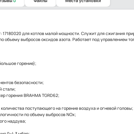
отзывы
0
Файлы
Места установки
рт: 17180020 для котлов малой мощности. Служит для сжигания при
 по объему выбросов оксидов азота. Работает под управлением то
большое горение);
нентов безопасности;
 стали;
жер горения BRAHMA TGRD62;
 количества поступающего на горение воздуха и огневой головы;
ологичности по объему выбросов NOx;
ого наддува;
ия 0-4,3 мбар;