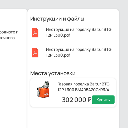
Инструкции и файлы
Инструкция на горелку Baltur BTG
родного и
12P L300.pdf
почного
Инструкция на горелку Baltur BTG
12P L300.pdf
Места установки
Газовая горелка Baltur BTG
12P L300 BM405A20C-R3/4
302 000
Купить