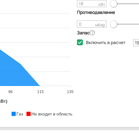
кВт
Противодавление
мбар
Запас
?
Включить в расчет
96
115
135
кВт)
Газ
Не входит в область