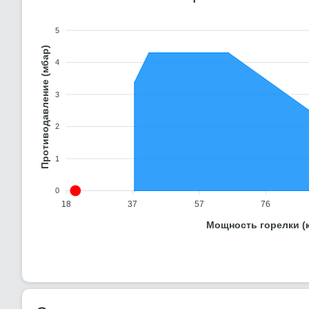
5
Противодавление (мбар)
4
3
2
1
0
18
37
57
76
Мощность горелки (