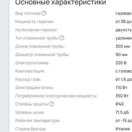
Основные характеристики
Вид топлива:
газовая
?
Мощность горелки:
от 38 до
Исполнение горелки:
двухсту
Тип пламенной трубы:
удлине
?
Длина пламенной трубы:
300 мм
Диаметр пламенной трубы:
90 мм
Электропитание:
220 В
Комплектация:
с голов
Расход газа:
от 1,6 д
Электродвигатель:
110 Вт
Потребляемая электрическая мощность:
350 Вт
Степень защиты:
IP40
?
Уровень шума:
71,5 дБ
Рабочая температура:
от -15 д
Страна бренда:
Италия