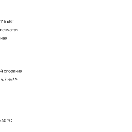
 115 кВт
пенчатая
нная
ой сгорания
о 4,7 нм³/ч
о 40 °C