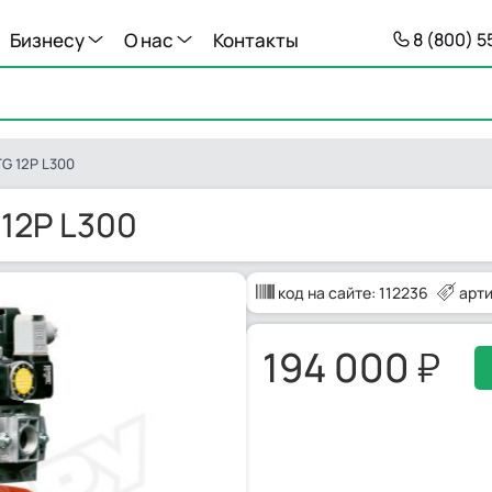
Бизнесу
О нас
Контакты
8 (800) 
TG 12P L300
 12P L300
код на сайте:
112236
арти
194 000