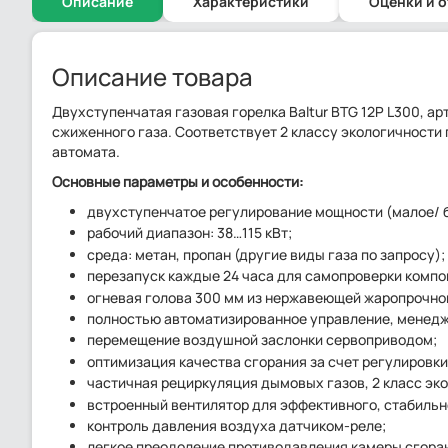
Описание
Характеристики
Оценки и 
Описание товара
Двухступенчатая газовая горелка Baltur BTG 12P L300, а
сжиженного газа. Соответствует 2 классу экологичности
автомата.
Основные параметры и особенности:
двухступенчатое регулирование мощности (малое/ 
рабочий диапазон: 38…115 кВт;
среда: метан, пропан (другие виды газа по запросу);
перезапуск каждые 24 часа для самопроверки компо
огневая голова 300 мм из нержавеющей жаропрочной
полностью автоматизированное управление, менед
перемещение воздушной заслонки сервоприводом;
оптимизация качества сгорания за счет регулировки
частичная рециркуляция дымовых газов, 2 класс эк
встроенный вентилятор для эффективного, стабильн
контроль давления воздуха датчиком-реле;
легкое преодоление противодавления камеры сгоран