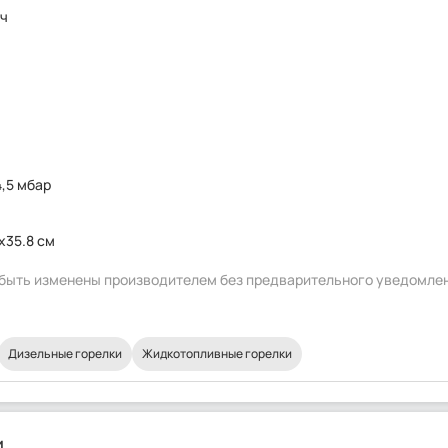
/ч
4,5 мбар
x35.8 см
т быть изменены производителем без предварительного уведомле
Дизельные горелки
Жидкотопливные горелки
и