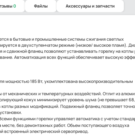
отзывы
0
Файлы
Аксессуары и запчасти
ивается в бытовые и промышленные системы сжигания светлых
лируется в двухступенчатом режиме (низкое/ высокое пламя). Ди
ия и сдвижной фланец позволяют устанавливать горелку на котлы
вание. Автоматизация всех функций обеспечивает высокую эффе
еля мощностью 185 Вт, укомплектована высокопроизводительным
 от механических и температурных воздействий. Отлит из алюми
золирующий кожух минимизирует уровень шума (не превышает 68,
в котлы разных модификаций. Подвижный фланец позволяет точно
установки.
семи функциями горелки управляет автоматика с учетом стандар
а месте, без демонтажных работ. Объем поступающего воздуха
ой встроенный электрический сервопривод.