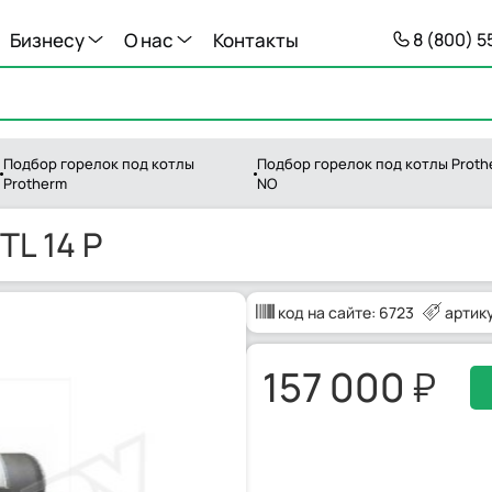
Бизнесу
О нас
Контакты
8 (800) 
Подбор горелок под котлы
Подбор горелок под котлы Proth
Protherm
NO
TL 14 P
код на сайте:
6723
артик
157 000