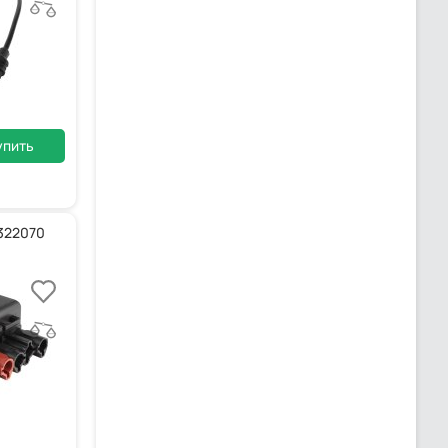
упить
5322070