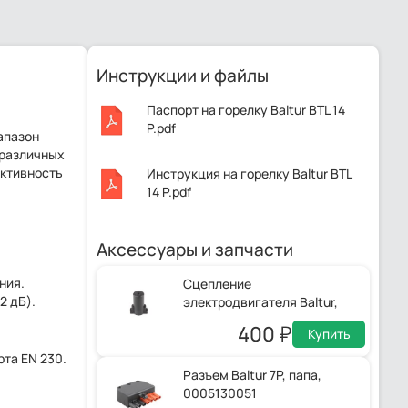
Инструкции и файлы
Паспорт на горелку Baltur BTL 14
P.pdf
апазон
 различных
ктивность
Инструкция на горелку Baltur BTL
14 P.pdf
Аксессуары и запчасти
ния.
Сцепление
2 дБ).
электродвигателя Baltur,
0005010100
400
Купить
та EN 230.
Разъем Baltur 7P, папа,
0005130051