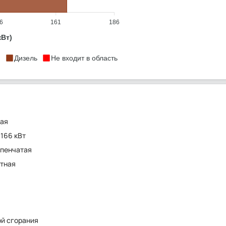
6
161
186
кВт)
Дизель
Не входит в область
ная
 166 кВт
пенчатая
тная
ой сгорания