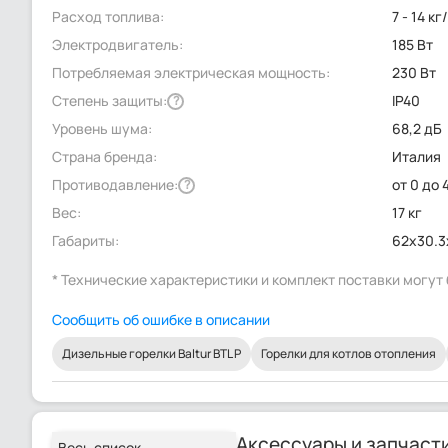
Расход топлива:
7 - 14 кг
Электродвигатель:
185 Вт
Потребляемая электрическая мощность:
230 Вт
Степень защиты:
IP40
?
Уровень шума:
68,2 дБ
Страна бренда:
Италия
Противодавление:
от 0 до 
?
Вес:
17 кг
Габариты:
62x30.3
* Технические характеристики и комплект поставки могу
Сообщить об ошибке в описании
Дизельные горелки Baltur BTL P
Горелки для котлов отопления
Аксессуары и запчаст
Весь список