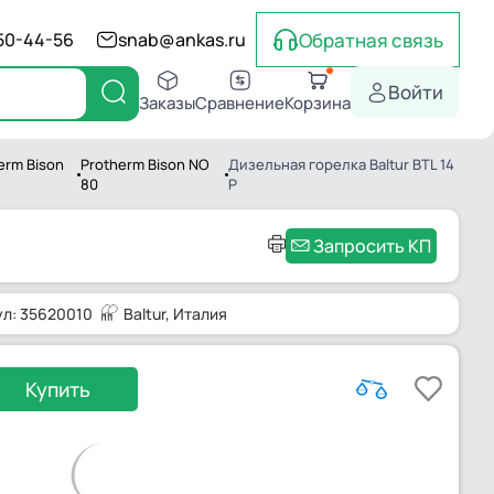
Обратная связь
550-44-56
snab@ankas.ru
Войти
Заказы
Сравнение
Корзина
erm Bison
Protherm Bison NO
Дизельная горелка Baltur BTL 14
80
P
Запросить КП
ул: 35620010
Baltur
, Италия
Купить