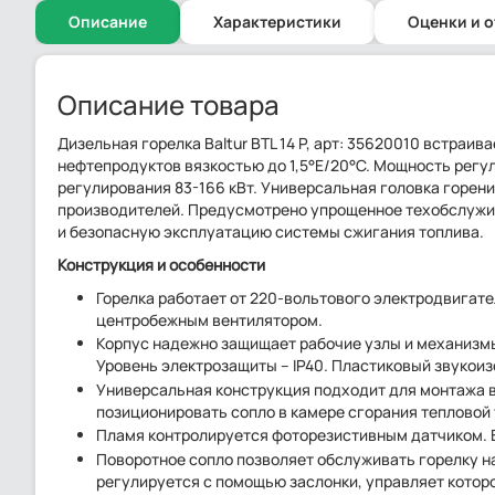
Описание
Характеристики
Оценки и 
Описание товара
Дизельная горелка Baltur BTL 14 P, арт: 35620010 встра
нефтепродуктов вязкостью до 1,5°E/20°C. Мощность регу
регулирования 83-166 кВт. Универсальная головка горен
производителей. Предусмотрено упрощенное техобслужи
и безопасную эксплуатацию системы сжигания топлива.
Конструкция и особенности
Горелка работает от 220-вольтового электродвигат
центробежным вентилятором.
Корпус надежно защищает рабочие узлы и механизмы
Уровень электрозащиты – IP40. Пластиковый звукои
Универсальная конструкция подходит для монтажа 
позиционировать сопло в камере сгорания тепловой 
Пламя контролируется фоторезистивным датчиком. В
Поворотное сопло позволяет обслуживать горелку н
регулируется с помощью заслонки, управляет котор