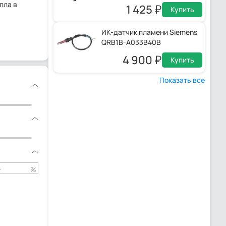
пла в
1 425
Купить
ИК-датчик пламени Siemens
QRB1B-A033B40B
4 900
Купить
Показать все
%