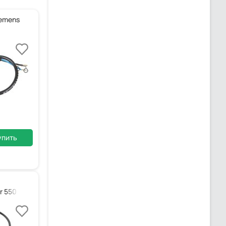
iemens
упить
r 550 мм, 0005130089