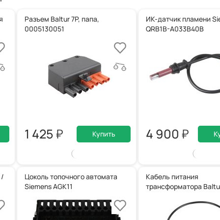
я
Разъем Baltur 7P, папа,
ИК-датчик пламени S
0005130051
QRB1B-A033B40B
1 425
4 900
Купить
К
 /
Цоколь топочного автомата
Кабель питания
Siemens AGK11
трансформатора Baltu