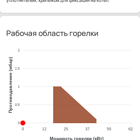
уплотнителем, крепежом для фиксации на котел.
Рабочая область горелки
2
Противодавление (мбар)
1.5
1
0.5
0
0
12
25
37
50
62
Мощность горелки (кВт)