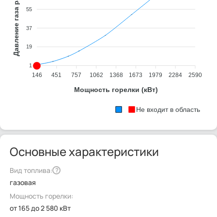
Давление газа рампы (мбар)
55
37
19
1
146
451
757
1062
1368
1673
1979
2284
2590
Мощность горелки (кВт)
Не входит в область
Основные характеристики
Вид топлива:
?
газовая
Мощность горелки:
от 165 до 2 580 кВт