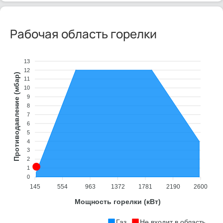
Рабочая область горелки
13
12
Противодавление (мбар)
11
10
9
8
7
6
5
4
3
2
1
0
145
554
963
1372
1781
2190
2600
Мощность горелки (кВт)
Газ
Не входит в область