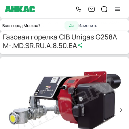
Горелки для котлов
Газовая горелка CIB Unigas G258A
Главная
Ваш город Москва?
Изменить
Да
отопления
M-.MD.SR.RU.A.8.50.EA
Газовая горелка CIB Unigas G258A
M-.MD.SR.RU.A.8.50.EA