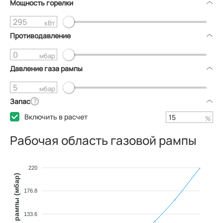
Мощность горелки
кВт
Противодавление
мбар
Давление газа рампы
мбар
Запас
?
Включить в расчет
%
Рабочая область газовой рампы
220
Давление газа рампы (мбар)
176.8
133.6