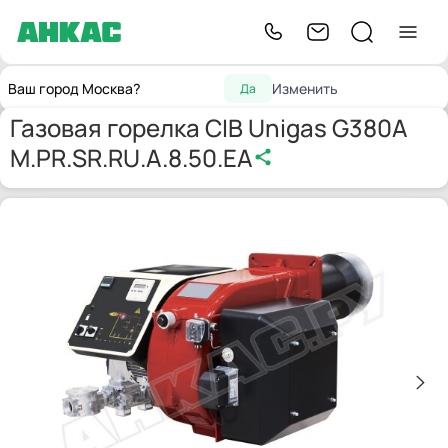
Горелки для котлов
Газовая горелка CIB Unigas G380A
Главная
Ваш город Москва?
Изменить
Да
отопления
M.PR.SR.RU.A.8.50.EA
Газовая горелка CIB Unigas G380A
M.PR.SR.RU.A.8.50.EA