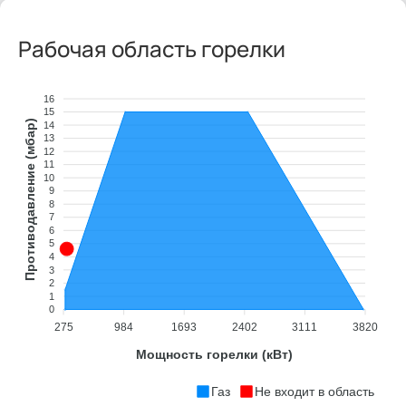
Рабочая область горелки
16
15
Противодавление (мбар)
14
13
12
11
10
9
8
7
6
5
4
3
2
1
0
275
984
1693
2402
3111
3820
Мощность горелки (кВт)
Газ
Не входит в область