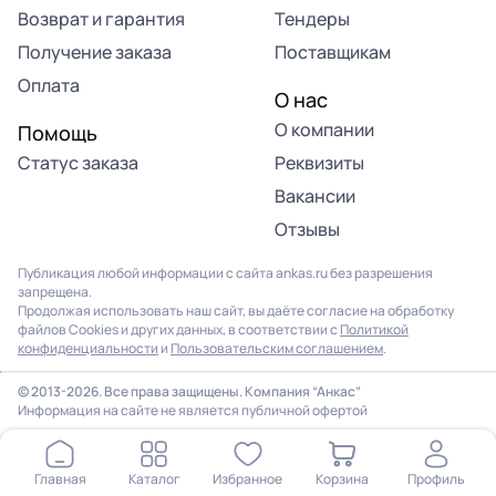
Возврат и гарантия
Тендеры
Получение заказа
Поставщикам
Оплата
О нас
О компании
Помощь
Статус заказа
Реквизиты
Вакансии
Отзывы
Публикация любой информации с сайта ankas.ru без разрешения
запрещена.
Продолжая использовать наш сайт, вы даёте согласие на обработку
файлов Cookies и других данных, в соответствии с
Политикой
конфиденциальности
и
Пользовательским соглашением
.
Продолжая использовать наш сайт, вы соглашаетесь на
использование файлов cookie. Подробнее в
Политике
© 2013-2026. Все права защищены. Компания “Анкас”
конфиденциальности
.
Информация на сайте не является публичной офертой
ОК
Главная
Каталог
Избранное
Корзина
Профиль