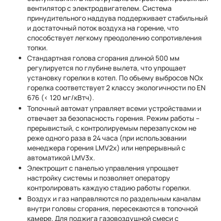
вентилятор с электродвигателем. Система
принудительного наддува поддерживает стабильный
и достаточный поток воздуха на горение, что
способствует легкому преодолению сопротивления
топки.
Стандартная голова сгорания длиной 500 мм
регулируется по глубине вылета, что упрощает
установку горелки в котел. По объему выбросов NOx
горелка соответствует 2 классу экологичности по EN
676 (< 120 мг/кВтч).
Топочный автомат управляет всеми устройствами и
отвечает за безопасность горения. Режим работы –
прерывистый, с контролируемым перезапуском не
реже одного раза в 24 часа (при использовании
менеджера горения LMV2x) или непрерывный с
автоматикой LMV3x.
Электрощит с панелью управления упрощает
настройку системы и позволяет оператору
контролировать каждую стадию работы горелки.
Воздух и газ направляются по раздельным каналам
внутри головы сгорания, пересекаются в топочной
камере. Для поджига газовоздушной смеси с