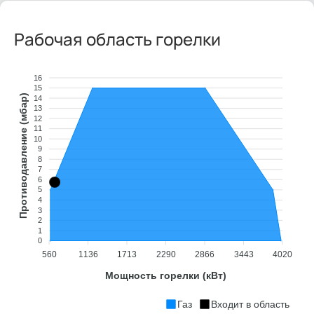
Рабочая область горелки
16
15
Противодавление (мбар)
14
13
12
11
10
9
8
7
6
5
4
3
2
1
0
560
1136
1713
2290
2866
3443
4020
Мощность горелки (кВт)
Газ
Входит в область