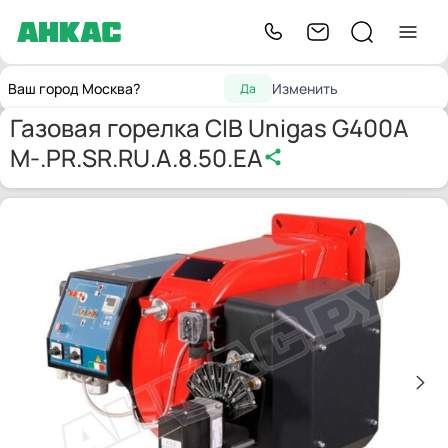
Горелки для котлов
Газовая горелка CIB Unigas G400A
Главная
Ваш город Москва?
Изменить
Да
отопления
M-.PR.SR.RU.A.8.50.EA
Газовая горелка CIB Unigas G400A
M-.PR.SR.RU.A.8.50.EA