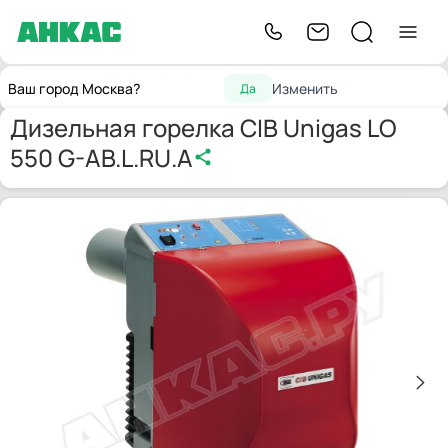
Горелки для котлов
Дизельная горелка CIB Unigas LO 550
Главная
Ваш город Москва?
Изменить
Да
отопления
G-AB.L.RU.A
Дизельная горелка CIB Unigas LO
550 G-AB.L.RU.A