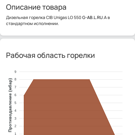
Описание товара
Дизельная горелка CIB Unigas LO 550
G-AB.L.RU
.A в
стандартном исполнении.
Рабочая область горелки
9
8
Противодавление (мбар)
7
6
5
4
3
2
1