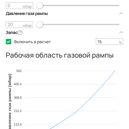
мбар
Давление газа рампы
мбар
Запас
?
Включить в расчет
%
Рабочая область газовой рампы
502
Давление газа рампы (мбар)
405.4
308.8
212.2
115.6