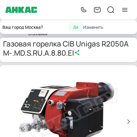
Горелки для
Газовые
Газовая горелка CIB Unigas
Ваш город Москва?
Изменить
Да
Главная
котлов
горелки
R2050A M-.MD.S.RU.A.8.80.EI
отопления
Газовая горелка CIB Unigas R2050A
M-.MD.S.RU.A.8.80.EI