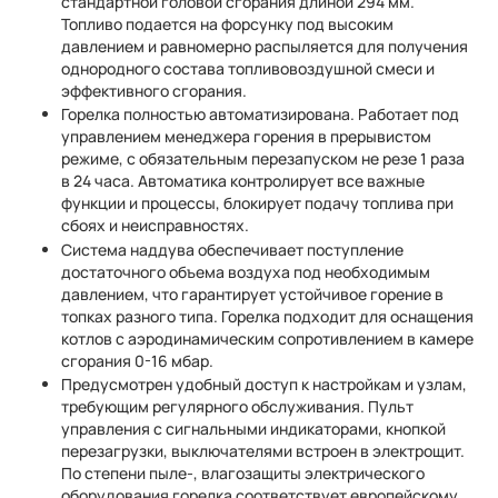
стандартной головой сгорания длиной 294 мм.
Топливо подается на форсунку под высоким
давлением и равномерно распыляется для получения
однородного состава топливовоздушной смеси и
эффективного сгорания.
Горелка полностью автоматизирована. Работает под
управлением менеджера горения в прерывистом
режиме, с обязательным перезапуском не резе 1 раза
в 24 часа. Автоматика контролирует все важные
функции и процессы, блокирует подачу топлива при
сбоях и неисправностях.
Система наддува обеспечивает поступление
достаточного объема воздуха под необходимым
давлением, что гарантирует устойчивое горение в
топках разного типа. Горелка подходит для оснащения
котлов с аэродинамическим сопротивлением в камере
сгорания 0-16 мбар.
Предусмотрен удобный доступ к настройкам и узлам,
требующим регулярного обслуживания. Пульт
управления с сигнальными индикаторами, кнопкой
перезагрузки, выключателями встроен в электрощит.
По степени пыле-, влагозащиты электрического
оборудования горелка соответствует европейскому