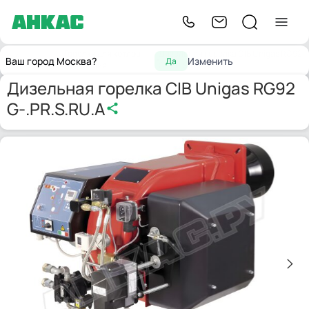
Горелки для котлов
Дизельная горелка CIB Unigas RG92
Главная
Ваш город Москва?
Изменить
Да
отопления
G-.PR.S.RU.A
Дизельная горелка CIB Unigas RG92
G-.PR.S.RU.A