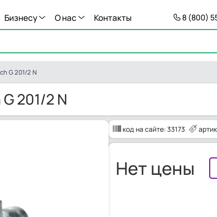
Бизнесу
О нас
Контакты
8 (800) 
ch G 201/2 N
 G 201/2 N
код на сайте:
33173
артик
Нет цены