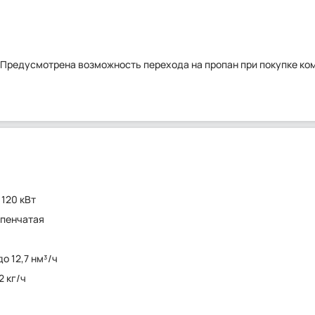
де. Предусмотрена возможность перехода на пропан при покупке ко
 120 кВт
пенчатая
до 12,7 нм³/ч
32 кг/ч