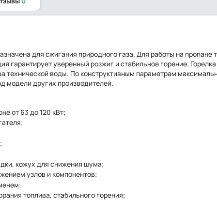
отзывы
0
едназначена для сжигания природного газа. Для работы на пропане 
я гарантирует уверенный розжиг и стабильное горение. Горелка
ева технической воды. По конструктивным параметрам максималь
под модели других производителей.
е от 63 до 120 кВт;
гателя;
;
дки, кожух для снижения шума;
жением узлов и компонентов;
менем;
орания топлива, стабильного горения;