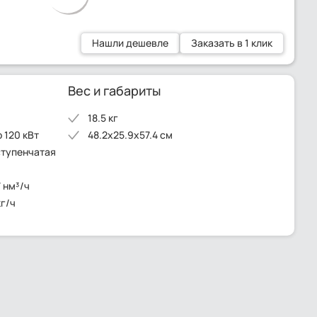
Нашли дешевле
Заказать в 1 клик
Вес и габариты
18.5 кг
 120 кВт
48.2x25.9x57.4 см
ступенчатая
7 нм³/ч
кг/ч