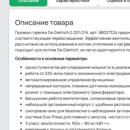
Описание
Характеристики
Оценки и 
Описание товара
Газовая горелка De Dietrich G 201/2 N, арт: 88027324 пр
соответствующее переоснащение. Эффективная вентиляци
рассчитана на использование в котлах отопления и нагр
подходит для котлов De Dietrich, но легко адаптируется 
Особенности и основные параметры:
одноступенчатое регулирование мощности в диапазон
работа от 230-вольтового экономичного электродви
автоматизированное управление функциями;
непрерывный контроль пламени датчиком ионизации
розжиг с помощью электронного трансформатора;
бесшумная работа вентилятора, силиконовые прокла
небольшой эргономичный корпус с удобным располо
смотровое окно для безопасного наблюдения за пла
система Duo-Press для плавного запуска, чистого сг
3 класс экологичности, NOx < 80 мг/кВт•ч;
крепление с помощью раздвижного фланца;