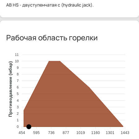
AB HS - двуступенчатая с (hydraulic jack).
Рабочая область горелки
11
10
Противодавление (мбар)
9
8
7
6
5
4
3
2
1
0
454
595
736
877
1019
1160
1301
1443