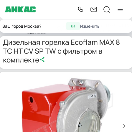
Горелки для
Дизельная горелка Ecoflam MAX 8 TC HT CV
Ваш город Москва?
Изменить
Да
Главная
котлов
SP TW с фильтром в комплекте
отопления
Дизельная горелка Ecoflam MAX 8
TC HT CV SP TW с фильтром в
комплекте