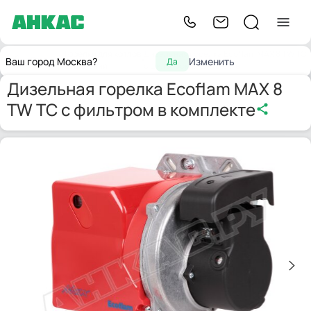
Горелки для котлов
Дизельная горелка Ecoflam MAX 8 TW TC
Главная
Ваш город Москва?
Изменить
Да
отопления
с фильтром в комплекте
Дизельная горелка Ecoflam MAX 8
TW TC с фильтром в комплекте