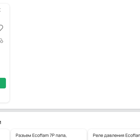
X
-MBDLE403-RP15-40-120
и
Разъем Ecoflam 7P папа,
Реле давления Ecofla