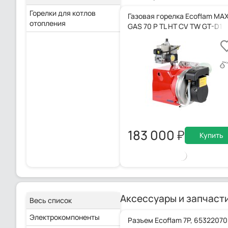
Горелки для котлов
Газовая горелка Ecoflam MA
отопления
GAS 70 P TL HT CV TW GT-D1
183 000
Купить
Аксессуары и запчаст
Весь список
Электрокомпоненты
Разъем Ecoflam 7P, 65322070