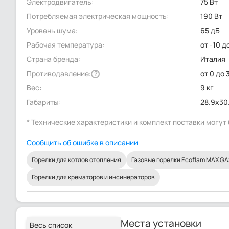
Электродвигатель:
75 Вт
Потребляемая электрическая мощность:
190 Вт
Уровень шума:
65 дБ
Рабочая температура:
от -10 д
Страна бренда:
Италия
Противодавление:
от 0 до 
?
Вес:
9 кг
Габариты:
28.9x30
* Технические характеристики и комплект поставки могу
Сообщить об ошибке в описании
Горелки для котлов отопления
Газовые горелки Ecoflam MAX G
Горелки для крематоров и инсинераторов
Места установки
Весь список