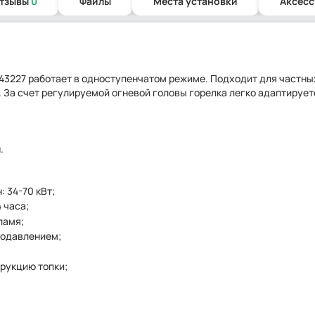
отзывы
0
Файлы
Места установки
Аксесс
3143227 работает в одноступенчатом режиме. Подходит для частны
За счет регулируемой огневой головы горелка легко адаптирует
.
 34-70 кВт;
 часа;
ламя;
водавлением;
трукцию топки;