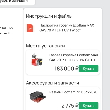
уары и запчасти
Инструкции и файлы
Паспорт на горелку Ecoflam MAX
х котлов,
GAS 70 P TL HT CV TW.pdf
ся для
Места установки
Газовая горелка Ecoflam MAX
GAS 70 P TL HT CV TW GT-D1-
MBDLE403-RP15-40-120
183 000
Купить
Аксессуары и запчасти
Разъем Ecoflam 7P, 65322070
2 775
Купить