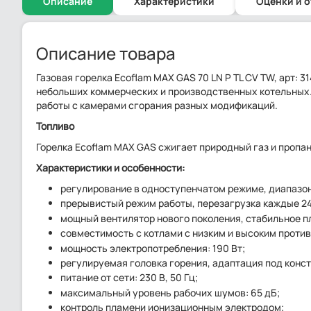
Описание
Характеристики
Оценки и 
Описание товара
Газовая горелка Ecoflam MAX GAS 70 LN P TL CV TW, арт: 
небольших коммерческих и производственных котельных. 
работы с камерами сгорания разных модификаций.
Топливо
Горелка Ecoflam MAX GAS сжигает природный газ и пропан
Характеристики и особенности:
регулирование в одноступенчатом режиме, диапазон:
прерывистый режим работы, перезагрузка каждые 24
мощный вентилятор нового поколения, стабильное п
совместимость с котлами с низким и высоким проти
мощность электропотребления: 190 Вт;
регулируемая головка горения, адаптация под конс
питание от сети: 230 В, 50 Гц;
максимальный уровень рабочих шумов: 65 дБ;
контроль пламени ионизационным электродом;