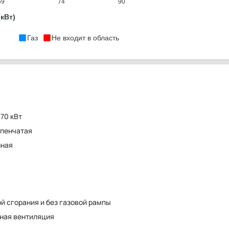
59
74
90
кВт)
Газ
Не входит в область
 70 кВт
пенчатая
нная
ой сгорания и без газовой рампы
ная вентиляция