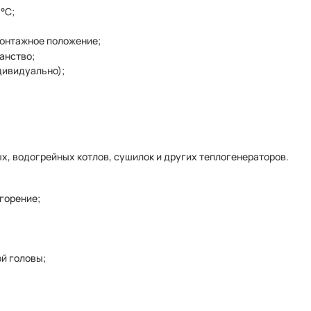
°C;
монтажное положение;
анство;
дивидуально);
х, водогрейных котлов, сушилок и других теплогенераторов.
горение;
й головы;