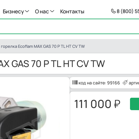
Бизнесу
О нас
Контакты
8 (800) 
 горелка Ecoflam MAX GAS 70 P TL HT CV TW
AX GAS 70 P TL HT CV TW
код на сайте:
99166
арти
111 000