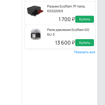
Разъем Ecoflam 7P папа,
65322069
1 700
Купить
Реле давления Ecoflam DG
6U-3
13 600
Купить
Показать все