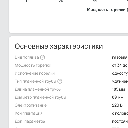
14
29
44
Мощность горелки (
Основные характеристики
Вид топлива:
газовая
?
Мощность горелки:
от 34 до
Исполнение горелки:
односту
Тип пламенной трубы:
удлине
?
Длина пламенной трубы:
185 мм
Диаметр пламенной трубы:
89 мм
Электропитание:
220 В
Комплектация:
с голов
Доп. параметры:
постоян