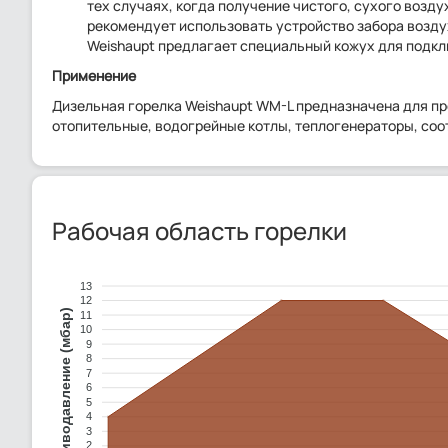
тех случаях, когда получение чистого, сухого воз
рекомендует использовать устройство забора воздух
Weishaupt предлагает специальный кожух для подк
Применение
Дизельная горелка Weishaupt WM-L предназначена для п
отопительные, водогрейные котлы, теплогенераторы, со
Рабочая область горелки
13
12
Противодавление (мбар)
11
10
9
8
7
6
5
4
3
2