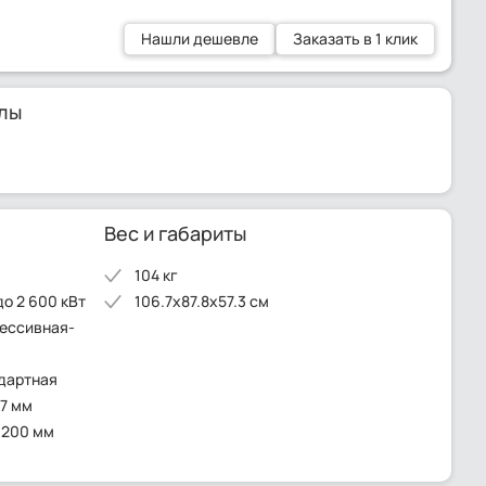
Нашли дешевле
Заказать в 1 клик
лы
Вес и габариты
104 кг
до 2 600 кВт
106.7x87.8x57.3 см
рессивная-
ндартная
57 мм
 200 мм