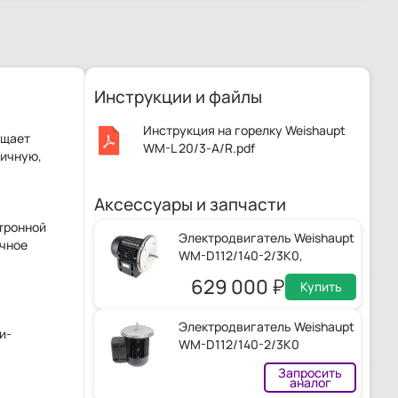
Инструкции и файлы
Инструкция на горелку Weishaupt
ощает
WM-L 20/3-A/R.pdf
мичную,
Аксессуары и запчасти
ктронной
Электродвигатель Weishaupt
ичное
WM-D112/140-2/3K0,
21520307370
629 000
Купить
Электродвигатель Weishaupt
и-
WM-D112/140-2/3K0
Запросить
аналог