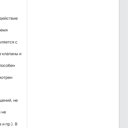
 действие
ремя
вляется с
е клапаны и
способен
мотрен
щений, не
 не
и пр.). В