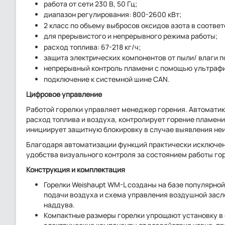
работа от сети 230 В, 50 Гц;
диапазон регулирования: 800-2600 кВт;
2 класс по объему выбросов оксидов азота в соответ
для прерывистого и непрерывного режима работы;
расход топлива: 67-218 кг/ч;
защита электрических компонентов от пыли/ влаги по
непрерывный контроль пламени с помощью ультрафи
подключение к системной шине CAN.
Цифровое управление
Работой горелки управляет менеджер горения. Автоматик
расход топлива и воздуха, контролирует горение пламен
инициирует защитную блокировку в случае выявления не
Благодаря автоматизации функций практически исключено
удобства визуального контроля за состоянием работы го
Конструкция и комплектация
Горелки Weishaupt WM-L созданы на базе популярно
подачи воздуха и схема управления воздушной засл
наддува.
Компактные размеры горелки упрощают установку в 