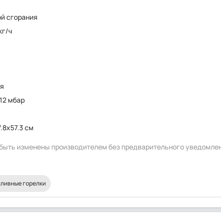
ой сгорания
 кг/ч
т
ия
 12 мбар
.8x57.3 см
т быть изменены производителем без предварительного уведомле
ливные горелки