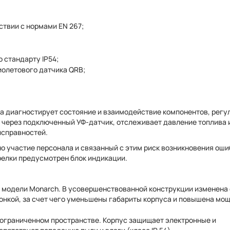
ствии с нормами EN 267;
 стандарту IP54;
олетового датчика QRB;
а диагностирует состояние и взаимодействие компонентов, регу
и через подключенный УФ-датчик, отслеживает давление топлива 
исправностей.
 участие персонала и связанный с этим риск возникновения оши
релки предусмотрен блок индикации.
й модели Monarch. В усовершенствованной конструкции изменена
онкой, за счет чего уменьшены габариты корпуса и повышена мо
ограниченном пространстве. Корпус защищает электронные и