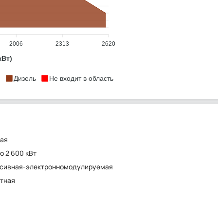
2006
2313
2620
кВт)
Дизель
Не входит в область
ная
о 2 600 кВт
ссивная-электронномодулируемая
тная