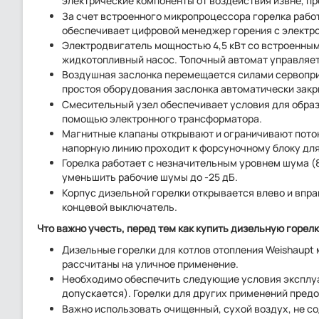
электрические компоненты от воздействия извне, пре
За счет встроенного микропроцессора горелка рабо
обеспечивает цифровой менеджер горения с элект
Электродвигатель мощностью 4,5 кВт со встроенным
жидкотопливный насос. Топочный автомат управляе
Воздушная заслонка перемещается силами сервоприв
простоя оборудования заслонка автоматически закр
Смесительный узел обеспечивает условия для образ
помощью электронного трансформатора.
Магнитные клапаны открывают и ограничивают поток
напорную линию проходит к форсуночному блоку дл
Горелка работает с незначительным уровнем шума (
уменьшить рабочие шумы до -25 дБ.
Корпус дизельной горелки открывается влево и впр
концевой выключатель.
Что важно учесть, перед тем как купить дизельную горел
Дизельные горелки для котлов отопления Weishaupt
рассчитаны на уличное применение.
Необходимо обеспечить следующие условия эксплуат
допускается). Горелки для других применений предо
Важно использовать очищенный, сухой воздух, не со