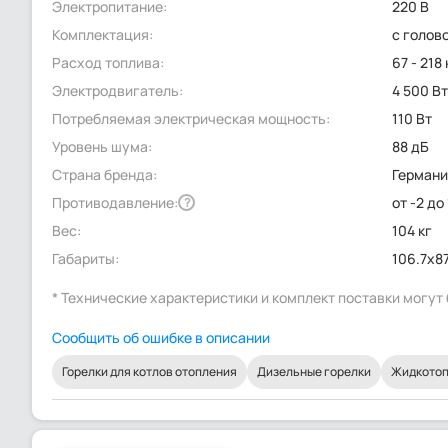
Электропитание:
220 В
Комплектация:
с голов
Расход топлива:
67 - 218
Электродвигатель:
4 500 В
Потребляемая электрическая мощность:
110 Вт
Уровень шума:
88 дБ
Страна бренда:
Герман
Противодавление:
от -2 до
?
Вес:
104 кг
Габариты:
106.7x87
* Технические характеристики и комплект поставки могу
Сообщить об ошибке в описании
Горелки для котлов отопления
Дизельные горелки
Жидкотоп