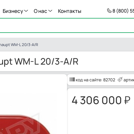
Бизнесу
О нас
Контакты
8 (800) 
haupt WM-L 20/3-A/R
upt WM-L 20/3-A/R
код на сайте:
82702
арти
4 306 000