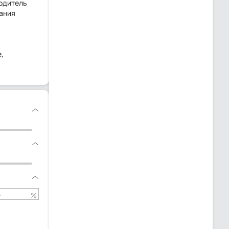
водитель
пания
,
%