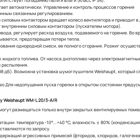
пятствует попаданию пыли и влаги (класс IP 54).
тает автоматически. Управление и контроль процессов горения
ронным связанным регулированием.
 силовым контактором вращает колесо вентилятора и приводит в
т внутренним силовым контактором (пускателем мотора).
ода, регулирует расход воздуха, подаваемого на горение. Во в
ывается, предотвращая потери тепла.
ования однородной смеси, ее полного сгорания. Розжиг осущест
 жидкого топлива. От насоса дизтопливо через электромагнитны
я распыления.
88 дБ). Возможна установка шумоглушителя Weishaupt, который 
аво Для недопущения пуска горелки в открытом состоянии предус
ку Weishaupt WM-L 20/3-A/R
 могут размещаться только внутри закрытых вентилируемых поме
ации: температура -10°...+40 °С, влажность ≤ 80% (конденсация
ставляются по запросу.
держащий агрессивных примесей (фторидов, хлоридов, галогенов 