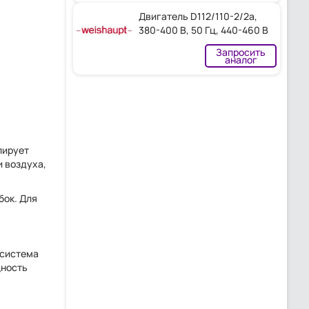
Двигатель D112/110-2/2a,
380-400 В, 50 Гц, 440-460 В
60 Гц IP54 с силовым
Запросить
контактором
аналог
лирует
и воздуха,
бок. Для
 система
щность