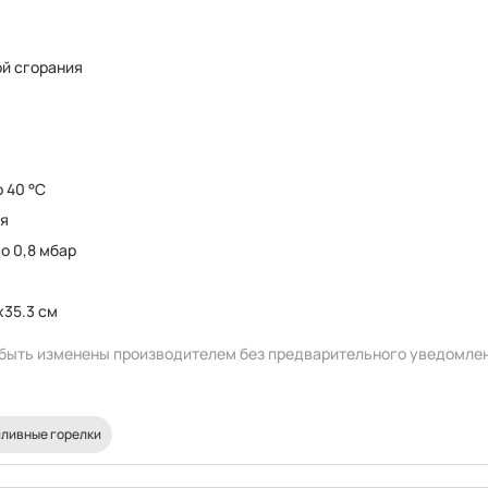
ой сгорания
о 40 °C
ия
до 0,8 мбар
x35.3 см
т быть изменены производителем без предварительного уведомле
ливные горелки