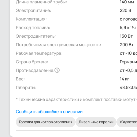
Длина пламенной трубы:
140 мм
Электропитание:
220 В
Комплектация:
с голов
Расход топлива:
5,9 кг/ч
Электродвигатель:
130 Вт
Потребляемая электрическая мощность:
200 Вт
Рабочая температура:
от -10 д
Страна бренда:
Герман
Противодавление:
от -0,5 
?
Вес:
14 кг
Габариты:
48.5x33
* Технические характеристики и комплект поставки могу
Сообщить об ошибке в описании
Горелки для котлов отопления
Дизельные горелки
Жидкотоп