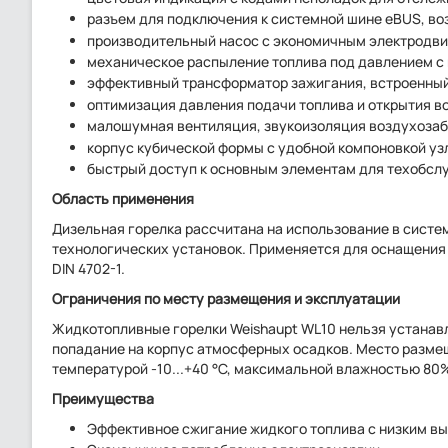
разъем для подключения к системной шине eBUS, во
производительный насос с экономичным электродви
механическое распыление топлива под давлением с
эффективный трансформатор зажигания, встроенный
оптимизация давления подачи топлива и открытия в
малошумная вентиляция, звукоизоляция воздухозабо
корпус кубической формы с удобной компоновкой узл
быстрый доступ к основным элементам для техобсл
Область применения
Дизельная горелка рассчитана на использование в систе
технологических установок. Применяется для оснащения 
DIN 4702-1.
Ограничения по месту размещения и эксплуатации
Жидкотопливные горелки Weishaupt WL10 нельзя устанавл
попадание на корпус атмосферных осадков. Место разме
температурой -10...+40 °C, максимальной влажностью 80
Преимущества
Эффективное сжигание жидкого топлива с низким вы