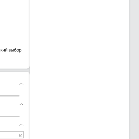
окий выбор
%