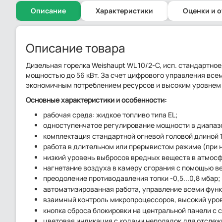
Описание
Характеристики
Оценки и 
Описание товара
Дизельная горелка Weishaupt WL 10/2-C, исп. стандартное
мощностью до 56 кВт. За счет цифрового управления все
экономичным потреблением ресурсов и высоким уровнем 
Основные характеристики и особенности:
рабочая среда: жидкое топливо типа EL;
одноступенчатое регулирование мощности в диапазо
комплектация стандартной огневой головой длиной 
работа в длительном или прерывистом режиме (при 
низкий уровень выбросов вредных веществ в атмосф
нагнетание воздуха в камеру сгорания с помощью в
преодоление противодавления топки -0,5...0,8 мбар;
автоматизированная работа, управление всеми фу
взаимный контроль микропроцессоров, высокий уро
кнопка сброса блокировки на центральной панели с 
цветовая индикация с кодами неполадок для отслеж