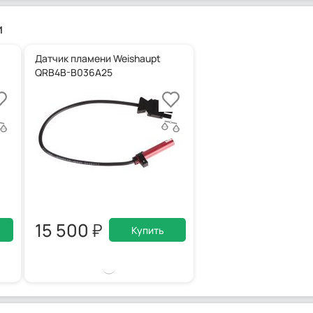
и
Датчик пламени Weishaupt
11008032
QRB4B-B036A25
15 500
Купить