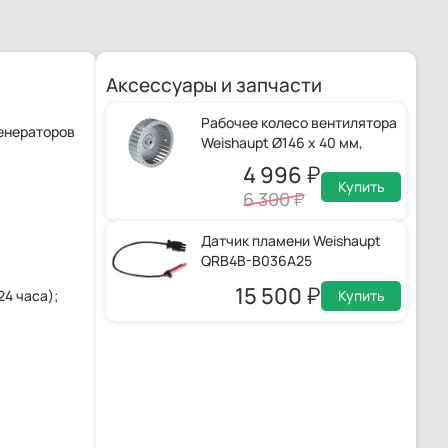
Аксессуары и запчасти
Рабочее колесо вентилятора
генераторов
Weishaupt Ø146 x 40 мм,
24111008032
4 996
Купить
6 300
Датчик пламени Weishaupt
QRB4B-B036A25
15 500
Купить
4 часа);