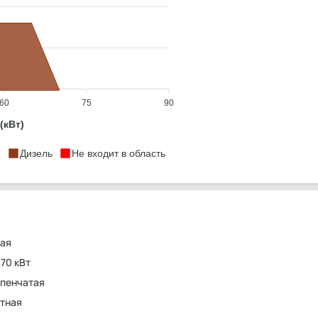
60
75
90
(кВт)
Дизель
Не входит в область
ная
 70 кВт
пенчатая
тная