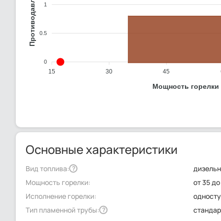
Противодавление (мбар)
1
0.5
0
15
30
45
Мощность горелки 
Основные характеристики
Вид топлива:
дизель
?
Мощность горелки:
от 35 до
Исполнение горелки:
односту
Тип пламенной трубы:
стандар
?