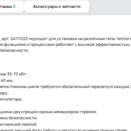
отзывы
0
Аксессуары и запчасти
, арт: 24111022 подходит для установки на различные типы тепло
ми функциями и процессами работает с высокой эффективностью,
безопасности.
не 35-70 кВт;
140 мм;
непостоянном цикле требуется обязательный перезапуск каждые 2
еру;
ентилятора;
нкциями двухпроцессорным менеджером горения;
вень безопасности;
сигнальной лампой;
ивания текущей фазы работы и легкого выяснения причин сбоев;