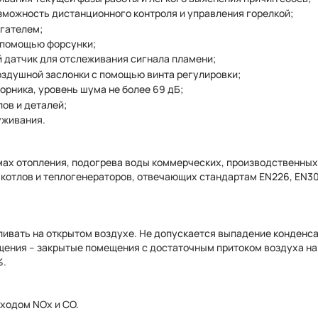
зможность дистанционного контроля и управления горелкой;
гателем;
 помощью форсунки;
 датчик для отслеживания сигнала пламени;
оздушной заслонки с помощью винта регулировки;
рника, уровень шума не более 69 дБ;
ов и деталей;
уживания.
мах отопления, подогрева воды коммерческих, производственных
котлов и теплогенераторов, отвечающих стандартам EN226, EN30
ивать на открытом воздухе. Не допускается выпадение конденса
щения – закрытые помещения с достаточным притоком воздуха на
%.
ходом NОx и CO.