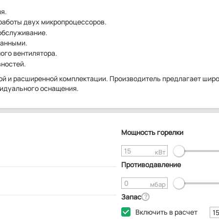
я.
работы двух микропроцессоров.
обслуживание.
данными.
ого вентилятора.
вностей.
вой и расширенной комплектации. Производитель предлагает шир
видуального оснащения.
Мощность горелки
кВт
Противодавление
мбар
Запас
?
Включить в расчет