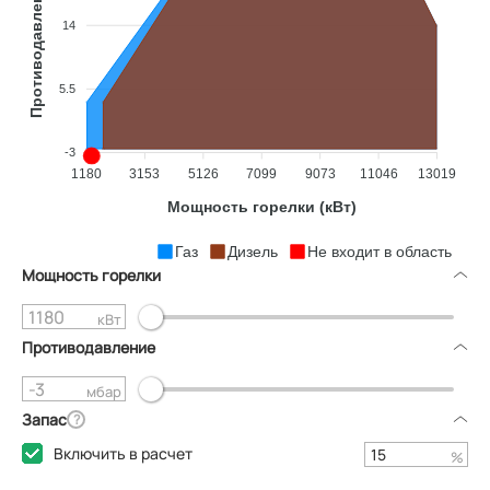
Противодавление (мбар)
14
5.5
-3
1180
3153
5126
7099
9073
11046
13019
Мощность горелки (кВт)
Газ
Дизель
Не входит в область
Мощность горелки
кВт
Противодавление
мбар
Запас
?
Включить в расчет
%