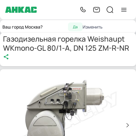
Горелки для
Газодизельная горелка Weishaupt
Главная
Ваш город Москва?
Изменить
Да
котлов отопления
WKmono-GL 80/1-A, DN 125 ZM-R-NR
Газодизельная горелка Weishaupt
WKmono-GL 80/1-A, DN 125 ZM-R-NR