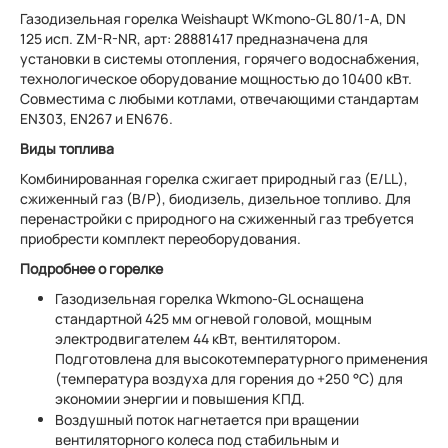
Газодизельная горелка Weishaupt WKmono-GL 80/1-A, DN
125 исп. ZM-R-NR, арт: 28881417 предназначена для
установки в системы отопления, горячего водоснабжения,
технологическое оборудование мощностью до 10400 кВт.
Совместима с любыми котлами, отвечающими стандартам
EN303, EN267 и EN676.
Виды топлива
Комбинированная горелка сжигает природный газ (E/LL),
сжиженный газ (В/Р), биодизель, дизельное топливо. Для
перенастройки с природного на сжиженный газ требуется
приобрести комплект переоборудования.
Подробнее о горелке
Газодизельная горелка Wkmono-GL оснащена
стандартной 425 мм огневой головой, мощным
электродвигателем 44 кВт, вентилятором.
Подготовлена для высокотемпературного применения
(температура воздуха для горения до +250 °C) для
экономии энергии и повышения КПД.
Воздушный поток нагнетается при вращении
вентиляторного колеса под стабильным и