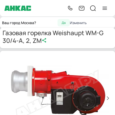
Горелки для котлов
Газовая горелка Weishaupt WM-G
Главная
Ваш город Москва?
Изменить
Да
отопления
30/4-A, 2, ZM
Газовая горелка Weishaupt WM-G
30/4-A, 2, ZM