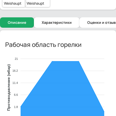
Weishaupt
Weishaupt
Описание
Характеристики
Оценки и отзы
Рабочая область горелки
21
Противодавление (мбар)
16.2
11.4
6.6
1.8