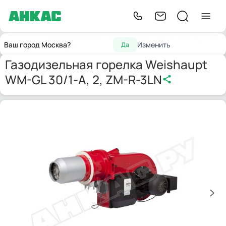
Горелки для котлов
Газодизельная горелка Weishaupt WM-
Главная
Ваш город Москва?
Изменить
Да
отопления
GL 30/1-A, 2, ZM-R-3LN
Газодизельная горелка Weishaupt
WM-GL 30/1-A, 2, ZM-R-3LN