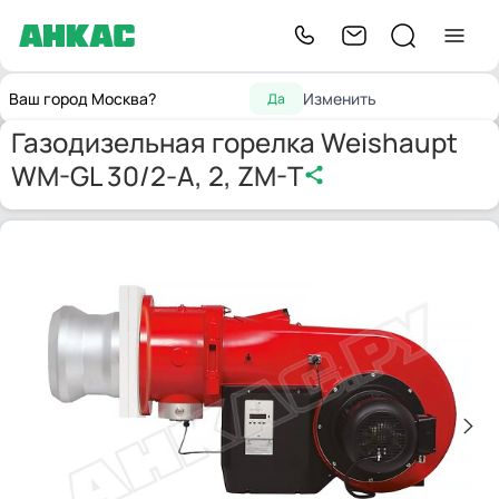
Горелки для котлов
Газодизельная горелка Weishaupt WM-
Главная
Ваш город Москва?
Изменить
Да
отопления
GL 30/2-A, 2, ZM-T
Газодизельная горелка Weishaupt
WM-GL 30/2-A, 2, ZM-T