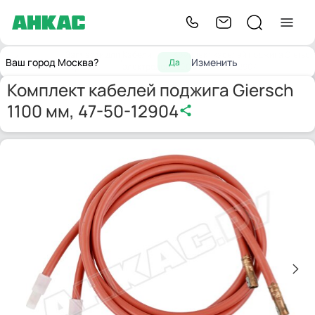
Запчасти для
Кабели
Комплект кабелей поджига Giersch
Главная
Ваш город Москва?
Изменить
Да
горелок
электродов
1100 мм, 47-50-12904
Комплект кабелей поджига Giersch
1100 мм, 47-50-12904