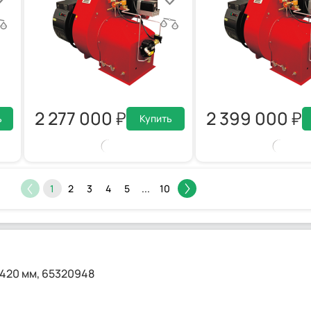
2 277 000
2 399 000
ь
Купить
1
2
3
4
5
...
10
1420 мм, 65320948