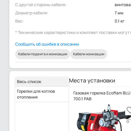
С другой стороны кабеля:
винтова
Диаметр кабеля:
7 мм
Вес:
0.1 кг
* Технические характеристики и комплект поставки могу
Сообщить об ошибке в описании
Кабели поджига и ионизации
Кабели ионизации
Места установки
Весь список
Горелки для котлов
Газовая горелка Ecoflam BLU
отопления
700.1 PAB