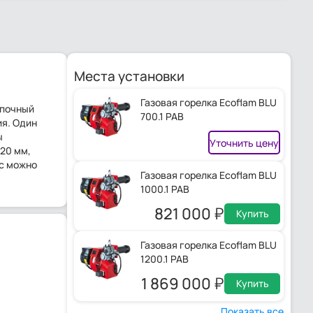
Места установки
Газовая горелка Ecoflam BLU
опочный
700.1 PAB
ия. Один
ы
Уточнить цену
20 мм,
ас можно
Газовая горелка Ecoflam BLU
1000.1 PAB
821 000
Купить
Газовая горелка Ecoflam BLU
1200.1 PAB
1 869 000
Купить
Показать все