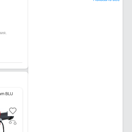
ния.
lam BLU