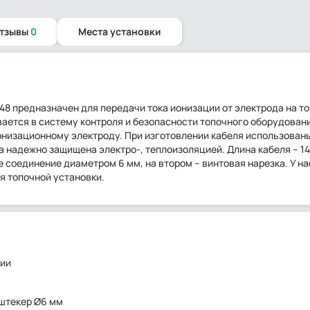
отзывы
0
Места установки
948 предназначен для передачи тока ионизации от электрода на т
вается в систему контроля и безопасности топочного оборудован
ионизационному электроду. При изготовлении кабеля использован
надежно защищена электро-, теплоизоляцией. Длина кабеля – 14
 соединение диаметром 6 мм, на втором – винтовая нарезка. У н
я топочной установки.
ции
м
штекер Ø6 мм