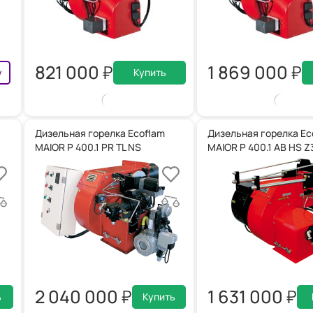
821 000
1 869 000
у
Купить
Дизельная горелка Ecoflam
Дизельная горелка Ec
MAIOR P 400.1 PR TL NS
MAIOR P 400.1 AB HS Z
2 040 000
1 631 000
ь
Купить