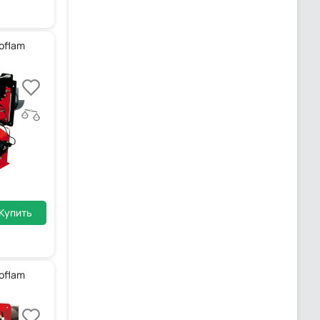
oflam
Купить
oflam