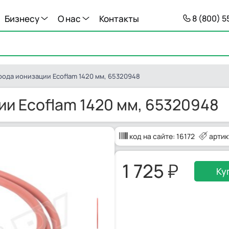
Бизнесу
О нас
Контакты
8 (800) 
рода ионизации Ecoflam 1420 мм, 65320948
ии Ecoflam 1420 мм, 65320948
код на сайте:
16172
артик
1 725
Ку