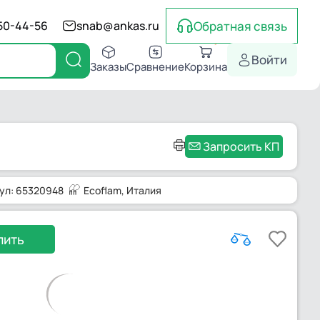
Обратная связь
550-44-56
snab@ankas.ru
Войти
Заказы
Сравнение
Корзина
Запросить КП
ул: 65320948
Ecoflam
, Италия
пить