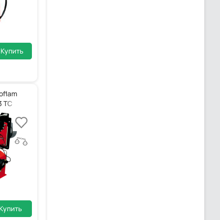
Купить
oflam
3 TC
Купить