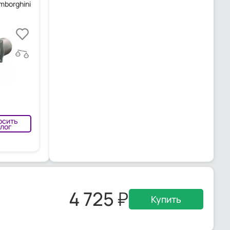
mborghini
осить
лог
4 725
Купить