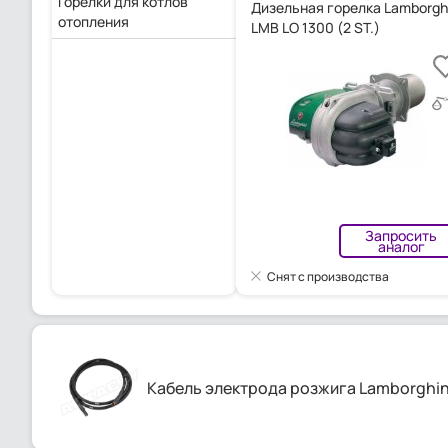
Горелки для котлов
Дизельная горелка Lamborghi
отопления
LMB LO 1300 (2 ST.)
Запросить
аналог
Снят с производства
Кабель электрода розжига Lamborghin