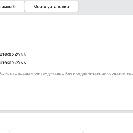
отзывы
0
Места установки
а
штекер Ø4 мм
штекер Ø4 мм
т быть изменены производителем без предварительного уведомле