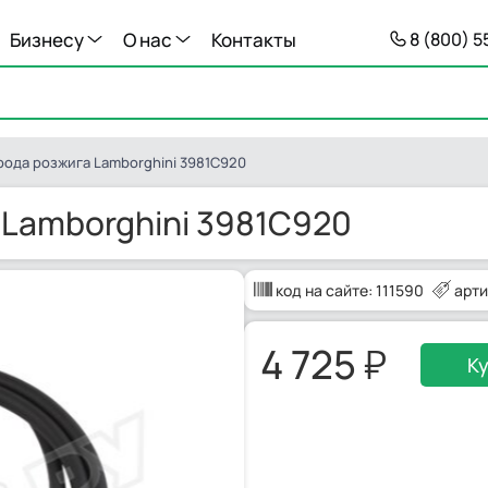
Бизнесу
О нас
Контакты
8 (800) 
рода розжига Lamborghini 3981C920
 Lamborghini 3981C920
код на сайте:
111590
арти
4 725
К