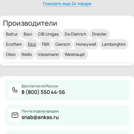
Показать еще 24 товара
Производители
Baltur
Baxi
CIB Unigas
De Dietrich
Dreizler
Ecoflam
Elco
FBR
Giersch
Honeywell
Lamborghini
Oilon
Riello
Viessmann
Weishaupt
Бесплатно по России
8 (800) 550 44-56
Почта отдела продаж
snab@ankas.ru