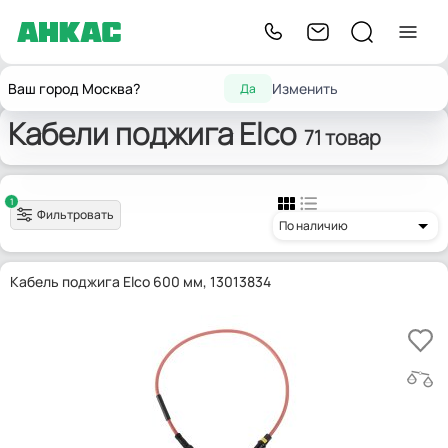
Запчасти для
Кабели поджига и
Провода
Главная
Elco
Ваш город Москва?
Изменить
Да
горелок
ионизации
розжига
Кабели поджига Elco
71 товар
1
Фильтровать
По наличию
Кабель поджига Elco 600 мм, 13013834