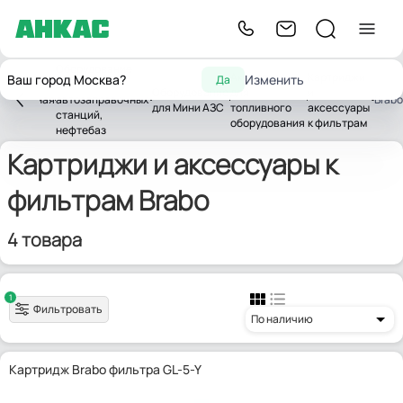
Оборудование
Аксессуары
Картриджи
Ваш город Москва?
Изменить
Да
для
Оборудование
для
и
Главная
автозаправочных
Brabo
для Мини АЗС
топливного
аксессуары
станций,
оборудования
к фильтрам
нефтебаз
Картриджи и аксессуары к
фильтрам Brabo
4 товара
1
Фильтровать
По наличию
Картридж Brabo фильтра GL-5-Y