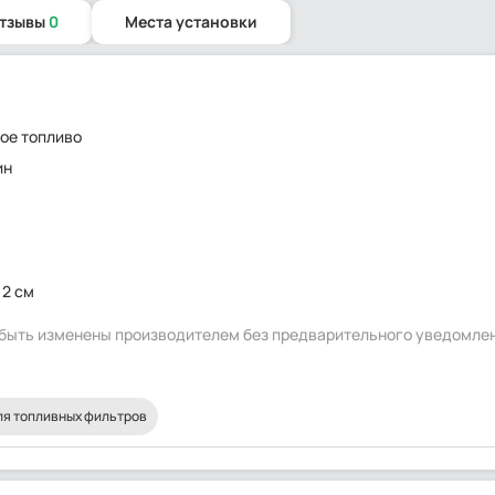
отзывы
0
Места установки
ое топливо
ин
12 см
т быть изменены производителем без предварительного уведомле
я топливных фильтров