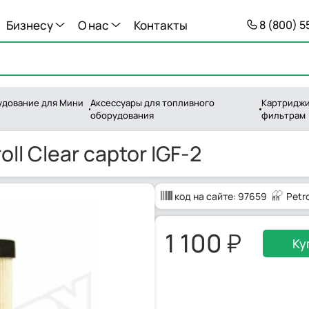
Бизнесу
О нас
Контакты
8 (800) 
дование для Мини
Аксессуары для топливного
Картриджи
оборудования
фильтрам
l Clear captor IGF-2
код на сайте:
97659
Petro
1 100
Ку