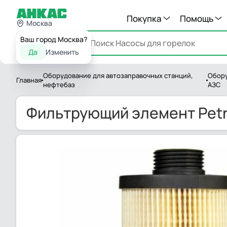
Покупка
Помощь
Москва
Ваш город Москва?
Каталог
Да
Изменить
Оборудование для автозаправочных станций,
Обору
Главная
нефтебаз
АЗС
Фильтрующий элемент Petrol