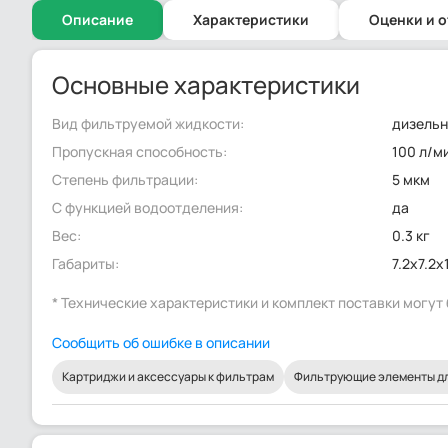
Описание
Характеристики
Оценки и 
Основные характеристики
Вид фильтруемой жидкости:
дизельн
Пропускная способность:
100 л/м
Степень фильтрации:
5 мкм
С функцией водоотделения:
да
Вес:
0.3 кг
Габариты:
7.2x7.2x
* Технические характеристики и комплект поставки могу
Сообщить об ошибке в описании
Картриджи и аксессуары к фильтрам
Фильтрующие элементы дл