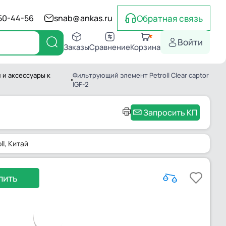
Обратная связь
550-44-56
snab@ankas.ru
Войти
Заказы
Сравнение
Корзина
 и аксессуары к
Фильтрующий элемент Petroll Clear captor
IGF-2
Запросить КП
ll
, Китай
пить