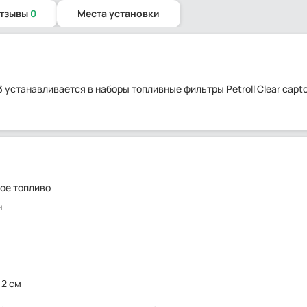
отзывы
0
Места установки
3 устанавливается в наборы топливные фильтры Petroll Clear captor 
ое топливо
н
12 см