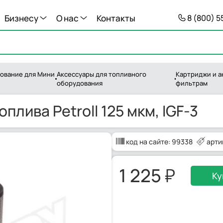
Бизнесу
О нас
Контакты
8 (800) 
ование для Мини
Аксессуары для топливного
Картриджи и а
оборудования
фильтрам
плива Petroll 125 мкм, IGF-3
код на сайте:
99338
арти
1 225
Ку