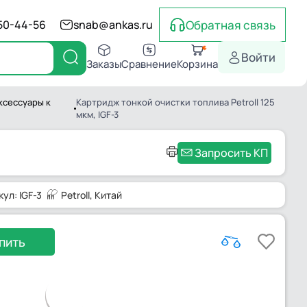
Обратная связь
550-44-56
snab@ankas.ru
Войти
Заказы
Сравнение
Корзина
ксессуары к
Картридж тонкой очистки топлива Petroll 125
мкм, IGF-3
Запросить КП
кул: IGF-3
Petroll
, Китай
пить