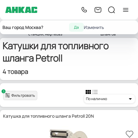
Оборудование для
Катушки для
Оборудование
Ваш город Москва?
Изменить
Да
Главная
автозаправочных
топливных
Petroll
для Мини АЗС
станций, нефтебаз
шлангов
Катушки для топливного
шланга Petroll
4 товара
1
Фильтровать
По наличию
Катушка для топливного шланга Petroll 20N