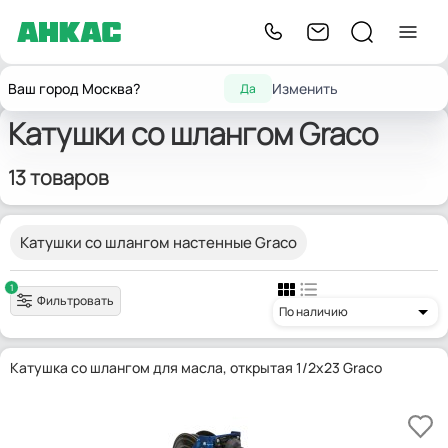
Главная
Оборудование для автосервиса
Катушки
со шлангом
Graco
Ваш город Москва?
Изменить
Да
Катушки со шлангом Graco
13 товаров
Катушки со шлангом настенные Graco
1
Фильтровать
По наличию
Катушка со шлангом для масла, открытая 1/2x23 Graco