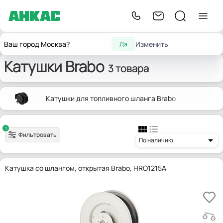
Главная
Оборудование для автосервиса
Катушки
Brabo
Ваш город Москва?
Изменить
Да
Катушки Brabo
3 товара
Катушки для топливного шланга Brabo
1
Фильтровать
По наличию
Катушка со шлангом, открытая Brabo, HRO1215A