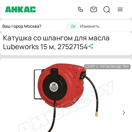
Оборудование для
Катушка со шлангом для масла
Главная
Катушки
Ваш город Москва?
Изменить
Да
автосервиса
Lubeworks 15 м, 27527154
Катушка со шлангом для масла
Lubeworks 15 м, 27527154
СНЯТ С ПРОИЗВОДСТВА