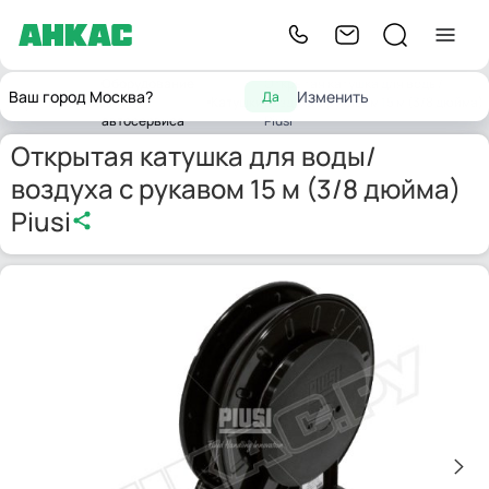
Оборудование
Открытая катушка для воды/
Ваш город Москва?
Изменить
Да
Главная
для
Катушки
воздуха с рукавом 15 м (3/8 дюйма)
автосервиса
Piusi
Открытая катушка для воды/
воздуха с рукавом 15 м (3/8 дюйма)
Piusi