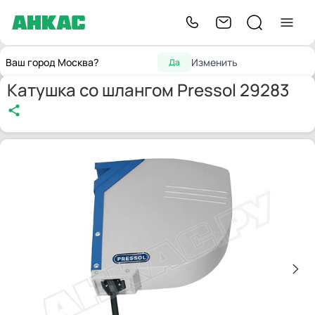
Оборудование для
Катушка со шлангом
Главная
Катушки
Ваш город Москва?
Изменить
Да
автосервиса
Pressol 29283
Катушка со шлангом Pressol 29283