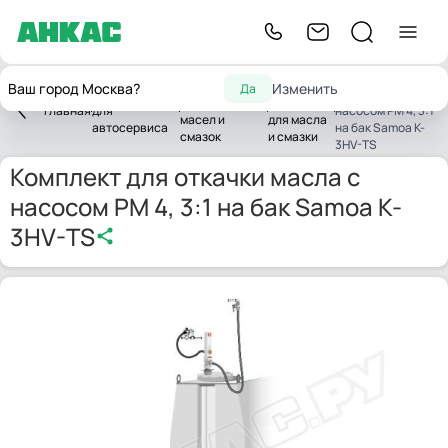
Комплект для
Оборудование
Комплекты
Ваш город Москва?
Изменить
Да
Оборудование
откачки масла с
для замены
с насосом
Главная
для
насосом PM 4, 3:1
масел и
для масла
автосервиса
на бак Samoa K-
смазок
и смазки
3HV-TS
Комплект для откачки масла с
насосом PM 4, 3:1 на бак Samoa K-
3HV-TS