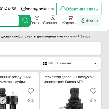
Обратная связь
550-44-56
snab@ankas.ru
Войти
Заказы
Сравнение
Корзина
рудованию
Компоненты для пневматических линий
Samoa
По наличию
ванный воздушный
Регулятор давления воздуха с
гулятор и лубрикатор Samoa ATC-2C
манометром Samoa ATR-1