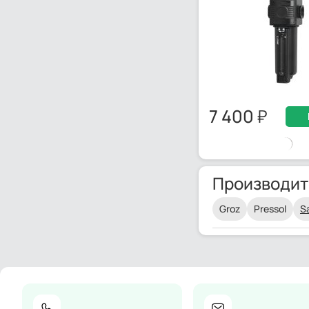
7 400
Производит
Groz
Pressol
S