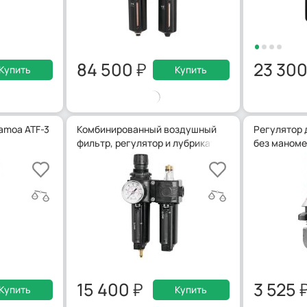
84 500
23 30
Купить
Купить
amoa ATF-3
Комбинированный воздушный
Регулятор 
фильтр, регулятор и лубрикатор Samoa ATC-1C
без маноме
15 400
3 525
Купить
Купить