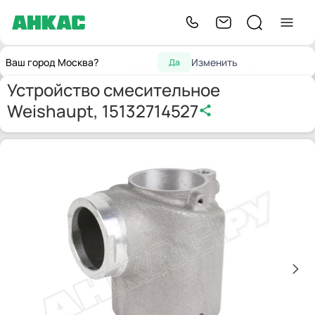
Запчасти для
Компоненты
Устройство смесительное
Главная
Ваш город Москва?
Изменить
Да
горелок
газовой трубы
Weishaupt, 15132714527
Устройство смесительное
Weishaupt, 15132714527