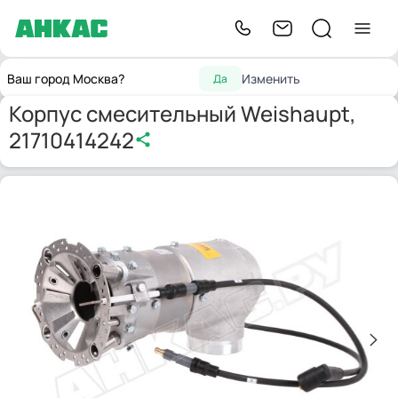
Запчасти для
Компоненты
Корпус смесительный
Главная
Ваш город Москва?
Изменить
Да
горелок
газовой трубы
Weishaupt, 21710414242
Корпус смесительный Weishaupt,
21710414242