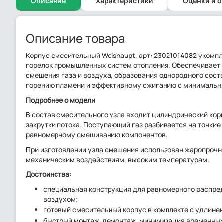
Описание
Характеристики
Оценки и 
Описание товара
Корпус смесительный Weishaupt, арт: 23021014082 укомп
горелок промышленных систем отопления. Обеспечивает 
смешения газа и воздуха, образования однородного сост
горению пламени и эффективному сжиганию с минимальны
Подробнее о модели
В состав смесительного узла входит цилиндрический кор
закрутки потока. Поступающий газ разбивается на тонкие
равномерному смешиванию компонентов.
При изготовлении узла смешения использован жаропрочны
механическим воздействиям, высоким температурам.
Достоинства:
специальная конструкция для равномерного распред
воздухом;
готовый смесительный корпус в комплекте с удлине
быстрый монтаж-демонтаж, минимизация временных з