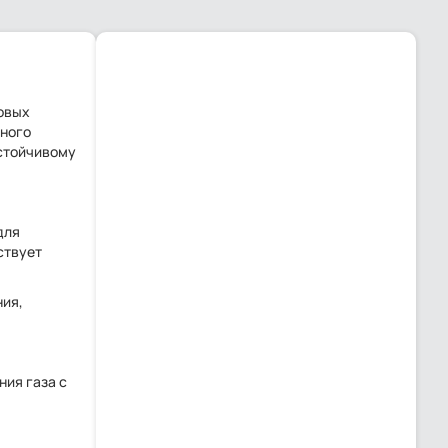
зовых
рного
устойчивому
для
ствует
ния,
ия газа с