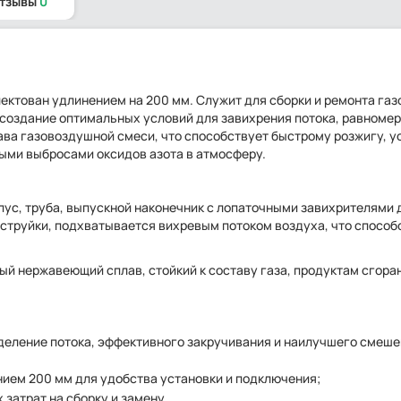
отзывы
0
лектован удлинением на 200 мм. Служит для сборки и ремонта га
создание оптимальных условий для завихрения потока, равноме
ава газовоздушной смеси, что способствует быстрому розжигу, 
ми выбросами оксидов азота в атмосферу.
пус, труба, выпускной наконечник с лопаточными завихрителями 
 струйки, подхватывается вихревым потоком воздуха, что способ
й нержавеющий сплав, стойкий к составу газа, продуктам сгора
еление потока, эффективного закручивания и наилучшего смешен
нием 200 мм для удобства установки и подключения;
атрат на сборку и замену.