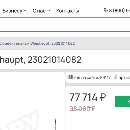
Бизнесу
О нас
Контакты
8 (800) 
с смесительный Weishaupt, 23021014082
haupt, 23021014082
код на сайте:
89117
артик
77 714
98 000