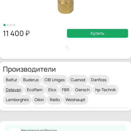
11 400
Купить
Производители
Baltur
Buderus
CIB Unigas
Cuenod
Danfoss
Delavan
Ecoflam
Elco
FBR
Giersch
hp-Technik
Lamborghini
Oilon
Riello
Weishaupt
Бесплатно по России