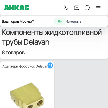
Запчасти для
Компоненты жидкотопливной
Главная
Delavan
Ваш город Москва?
Изменить
Да
горелок
трубы
Компоненты жидкотопливной
трубы Delavan
8 товаров
48
Адаптеры форсунок Delavan